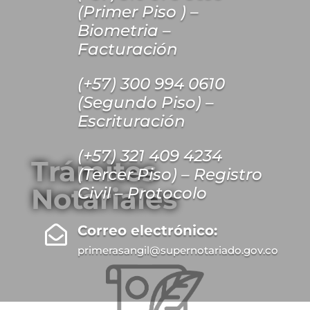
(Primer Piso ) –
Biometria –
Facturación
(+57) 300 994 0610
(Segundo Piso) –
Escrituración
(+57) 321 409 4234
Trámites
(Tercer Piso) – Registro
Notariales
Civil – Protocolo
Correo electrónico:

primerasangil@supernotariado.gov.co