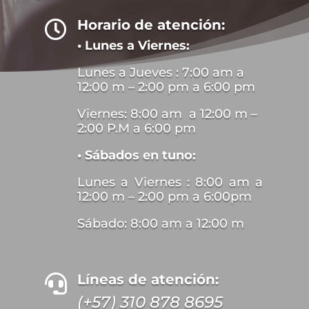
Horario de atención:

• Lunes a Viernes:
Lunes a Jueves : 7:00 am a
12:00 m – 2:00 pm a 6:00 pm
Viernes: 8:00 am a 12:00 m –
2:00 P.M a 6:00 pm
• Sábados en tuno:
Lunes a Viernes : 8:00 am a
12:00 m – 2:00 pm a 6:00pm
Sábado: 8:00 am a 12:00 m
Líneas de atención:

(+57) 310 878 8695