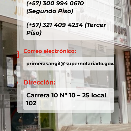
(+57) 300 994 0610
(Segundo Piso)
(+57) 321 409 4234 (Tercer
Piso)
Correo electrónico:

primerasangil@supernotariado.gov.co
Dirección:

Carrera 10 N° 10 – 25 local
102