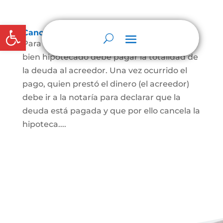
Abrir barra de herramientas
Cancelación de Hipoteca
Para cancelar una hipoteca, el dueño del
bien hipotecado debe pagar la totalidad de
la deuda al acreedor. Una vez ocurrido el
pago, quien prestó el dinero (el acreedor)
debe ir a la notaría para declarar que la
deuda está pagada y que por ello cancela la
hipoteca....