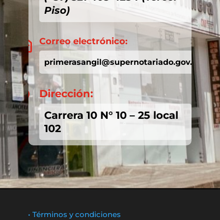
Piso)
Correo electrónico:

primerasangil@supernotariado.gov.co
Dirección:

Carrera 10 N° 10 – 25 local
102
• Términos y condiciones