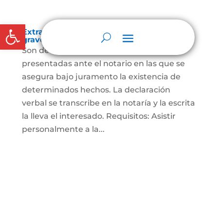
Abrir barra de herramientas
Extra-proceso o declaración bajo la
gravedad de juramento
Son declaraciones verbales o escritas
presentadas ante el notario en las que se
asegura bajo juramento la existencia de
determinados hechos. La declaración
verbal se transcribe en la notaría y la escrita
la lleva el interesado. Requisitos: Asistir
personalmente a la...