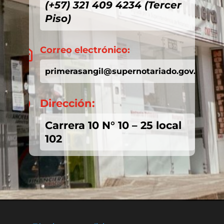
(+57) 321 409 4234 (Tercer
Piso)
Correo electrónico:

primerasangil@supernotariado.gov.co
Dirección:

Carrera 10 N° 10 – 25 local
102