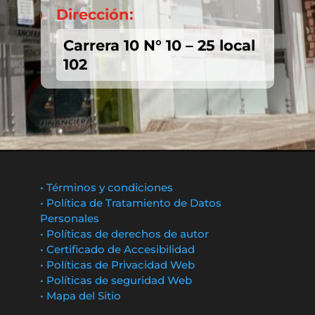
Dirección:

Carrera 10 N° 10 – 25 local
102
• Términos y condiciones
• Política de Tratamiento de Datos
Personales
• Políticas de derechos de autor
• Certificado de Accesibilidad
• Políticas de Privacidad Web
• Políticas de seguridad Web
• Mapa del Sitio