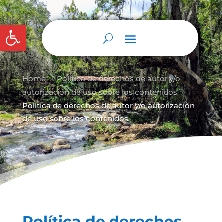
Abrir barra de herramientas
Home
Política de derechos de autor y/
o
9
autorización de uso sobre los contenidos
9
Política de derechos de autor y/o autorización
de uso sobre los contenidos
Política de derechos