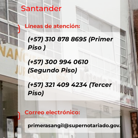
Santander
Líneas de atención:

(+57) 310 878 8695 (Primer
Piso )
(+57) 300 994 0610
(Segundo Piso)
(+57) 321 409 4234 (Tercer
Piso)
Correo electrónico:

primerasangil@supernotariado.gov.co