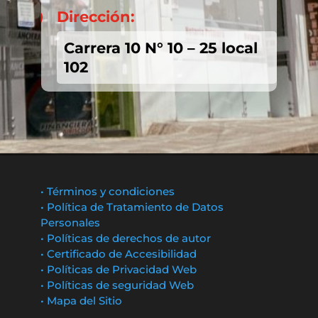
Dirección:

Carrera 10 N° 10 – 25 local
102
• Términos y condiciones
• Política de Tratamiento de Datos
Personales
• Políticas de derechos de autor
• Certificado de Accesibilidad
• Políticas de Privacidad Web
• Políticas de seguridad Web
• Mapa del Sitio