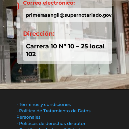
Correo electrónico:

primerasangil@supernotariado.gov.co
Dirección:

Carrera 10 N° 10 – 25 local
102
• Términos y condiciones
• Política de Tratamiento de Datos
Personales
• Políticas de derechos de autor