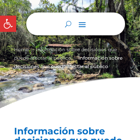
Abrir barra de herramientas
Home
Información sobre decisiones que
9
puede afectar al público
Información sobre
9
decisiones que puede afectar al público
Información sobre