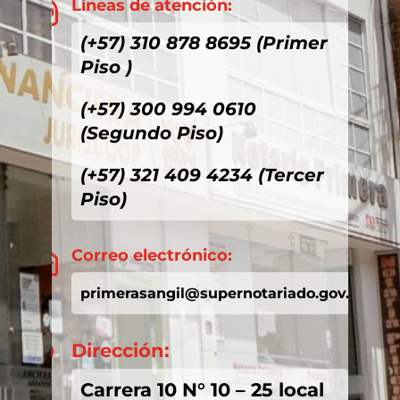
Líneas de atención:

(+57) 310 878 8695 (Primer
Piso )
(+57) 300 994 0610
(Segundo Piso)
(+57) 321 409 4234 (Tercer
Piso)
Correo electrónico:

primerasangil@supernotariado.gov.co
Dirección:

Carrera 10 N° 10 – 25 local