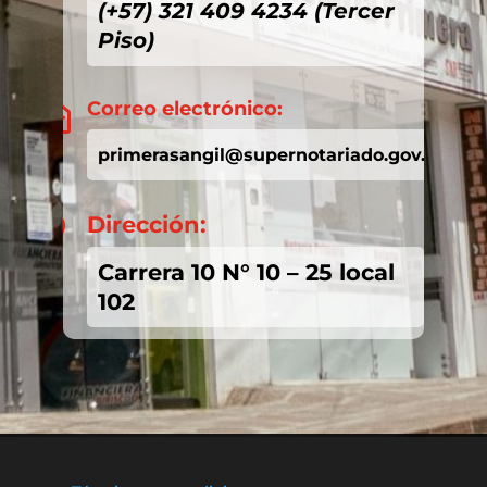
(+57) 321 409 4234 (Tercer
Piso)
Correo electrónico:

primerasangil@supernotariado.gov.co
Dirección:

Carrera 10 N° 10 – 25 local
102