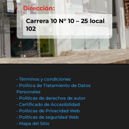
Dirección:

Carrera 10 N° 10 – 25 local
102
• Términos y condiciones
• Política de Tratamiento de Datos
Personales
• Políticas de derechos de autor
• Certificado de Accesibilidad
• Políticas de Privacidad Web
• Políticas de seguridad Web
• Mapa del Sitio