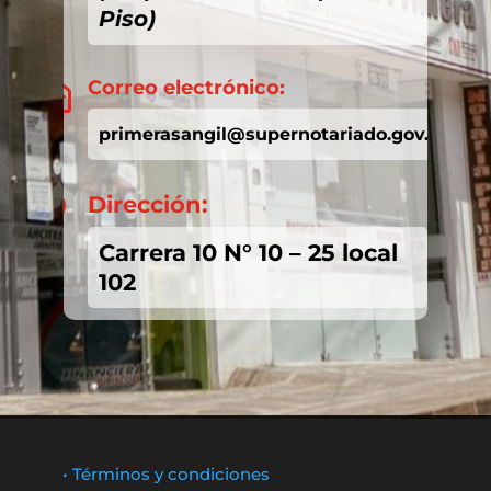
Piso)
Correo electrónico:

primerasangil@supernotariado.gov.co
Dirección:

Carrera 10 N° 10 – 25 local
102
• Términos y condiciones