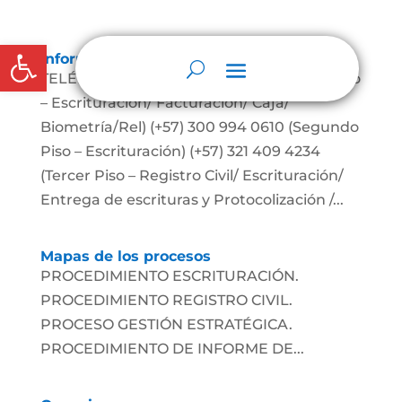
Abrir barra de herramientas
Información De Contacto
TELÉFONOS: (+57) 310 878 8695 (Primer Piso
– Escrituración/ Facturación/ Caja/
Biometría/Rel) (+57) 300 994 0610 (Segundo
Piso – Escrituración) (+57) 321 409 4234
(Tercer Piso – Registro Civil/ Escrituración/
Entrega de escrituras y Protocolización /...
Mapas de los procesos
PROCEDIMIENTO ESCRITURACIÓN.
PROCEDIMIENTO REGISTRO CIVIL.
PROCESO GESTIÓN ESTRATÉGICA.
PROCEDIMIENTO DE INFORME DE...