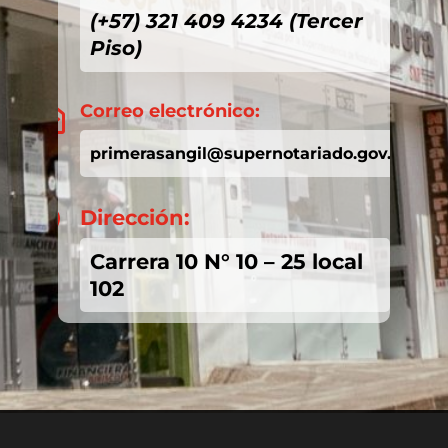
(+57) 321 409 4234 (Tercer
Piso)
Correo electrónico:

primerasangil@supernotariado.gov.co
Dirección:

Carrera 10 N° 10 – 25 local
102