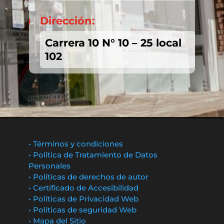
Dirección:

Carrera 10 N° 10 – 25 local
102
• Términos y condiciones
• Política de Tratamiento de Datos
Personales
• Políticas de derechos de autor
• Certificado de Accesibilidad
• Políticas de Privacidad Web
• Políticas de seguridad Web
• Mapa del Sitio