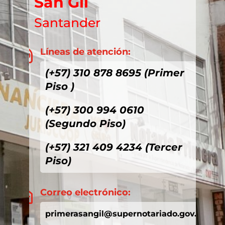
San Gil
Santander
Líneas de atención:

(+57) 310 878 8695 (Primer
Piso )
(+57) 300 994 0610
(Segundo Piso)
(+57) 321 409 4234 (Tercer
Piso)
Correo electrónico:

primerasangil@supernotariado.gov.co