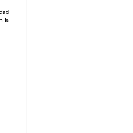
idad
n la