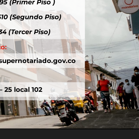
95 (Primer Piso )
610 (Segundo Piso)
34 (Tercer Piso)
co:
supernotariado.gov.co
– 25 local 102