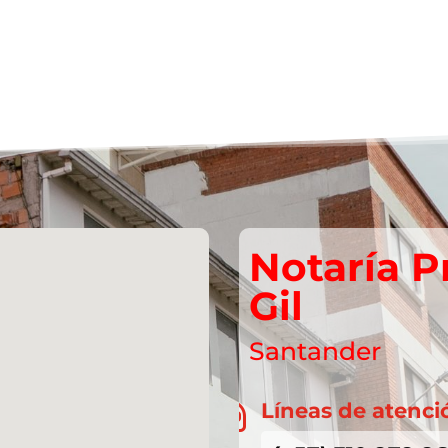
Notaría P
Gil
Santander
Líneas de atenci
