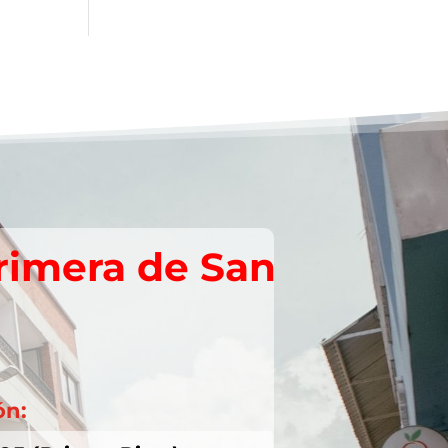
rimera de San
ón: