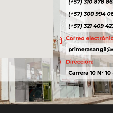
(+57) 310 878 86
(+57) 300 994 0
(+57) 321 409 42
Correo electróni

primerasangil@
Dirección:

Carrera 10 N° 10 