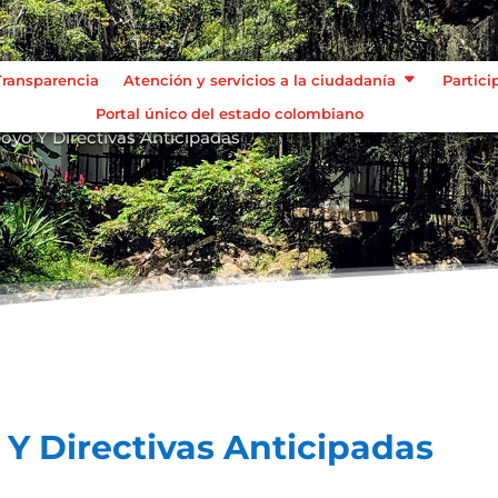
Transparencia
Atención y servicios a la ciudadanía
Partici
Portal único del estado colombiano
yo Y Directivas Anticipadas
Y Directivas Anticipadas