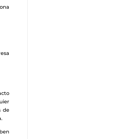
sona
resa
acto
uier
s de
a.
eben