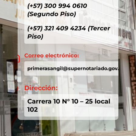
(+57) 300 994 0610
(Segundo Piso)
(+57) 321 409 4234 (Tercer
Piso)
Correo electrónico:

primerasangil@supernotariado.gov.co
Dirección:

Carrera 10 N° 10 – 25 local
102