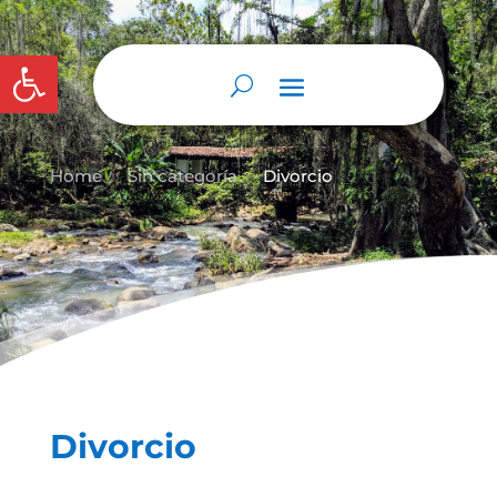
Abrir barra de herramientas
Home
Sin categoría
Divorcio
9
9
Divorcio