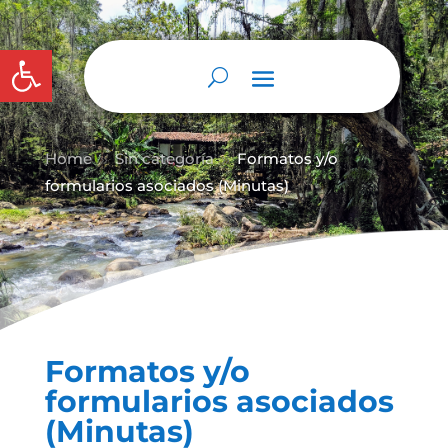
Abrir barra de herramientas
Home
Sin categoría
Formatos y/o
9
9
formularios asociados (Minutas)
Formatos y/o
formularios asociados
(Minutas)