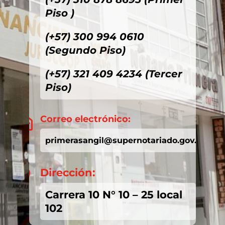
Piso )
(+57) 300 994 0610
(Segundo Piso)
(+57) 321 409 4234 (Tercer
Piso)
Correo electrónico:

primerasangil@supernotariado.gov.co
Dirección:

Carrera 10 N° 10 – 25 local
102