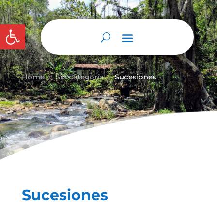
Abrir barra de herramientas
Home
Sin categoría
Sucesiones
9
9
Sucesiones