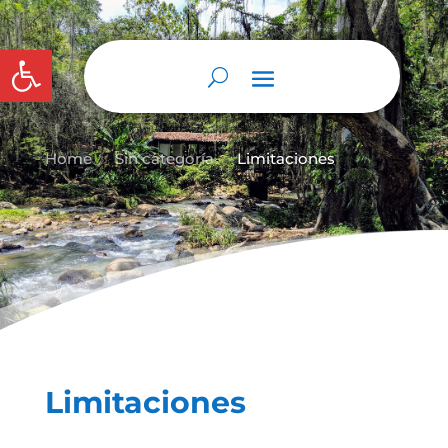
Abrir barra de herramientas
Home
Sin categoría
Limitaciones
9
9
Limitaciones