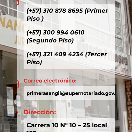

(+57) 310 878 8695 (Primer
Piso )
(+57) 300 994 0610
(Segundo Piso)
(+57) 321 409 4234 (Tercer
Piso)
Correo electrónico:

primerasangil@supernotariado.gov.co
Dirección:

Carrera 10 N° 10 – 25 local