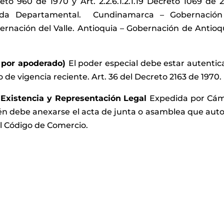
eto 960 de 1970 y Art. 2.2.6.1.2.1.19 Decreto 1069 de 2
nda Departamental. Cundinamarca – Gobernación
rnación del Valle. Antioquia – Gobernación de Antioq
a por apoderado)
El poder especial debe estar autentic
 de vigencia reciente. Art. 36 del Decreto 2163 de 1970.
e Existencia y Representación Legal
Expedida por Cá
ién debe anexarse el acta de junta o asamblea que auto
del Código de Comercio.