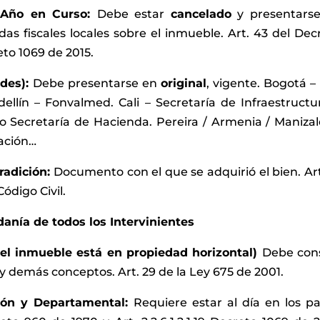
l Año en Curso:
Debe estar
cancelado
y presentars
as fiscales locales sobre el inmueble. Art. 43 del Dec
reto 1069 de 2015.
ades):
Debe presentarse en
original
, vigente. Bogotá –
ellín – Fonvalmed. Cali – Secretaría de Infraestructu
Secretaría de Hacienda. Pereira / Armenia / Manizal
eación…
Tradición:
Documento con el que se adquirió el bien. Art
ódigo Civil.
danía de todos los Intervinientes
i el inmueble está en propiedad horizontal)
Debe con
y demás conceptos. Art. 29 de la Ley 675 de 2001.
ción y Departamental:
Requiere estar al día en los p