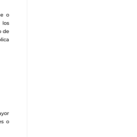
te o
 los
o de
lica
ayor
es o