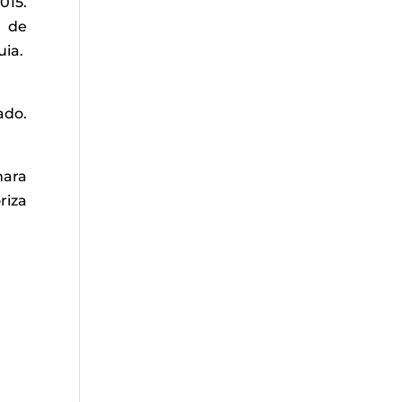
015.
 de
uia.
ado.
mara
riza