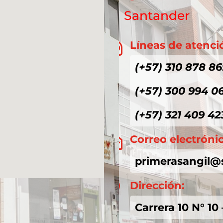
Santander
Líneas de atenci

(+57) 310 878 86
(+57) 300 994 0
(+57) 321 409 42
Correo electróni

primerasangil@
Dirección:

Carrera 10 N° 10 