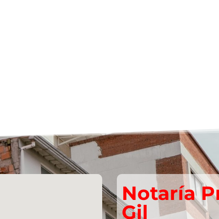
Notaría P
Gil