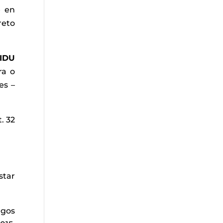
e en
reto
IDU
ra o
es –
. 32
star
agos