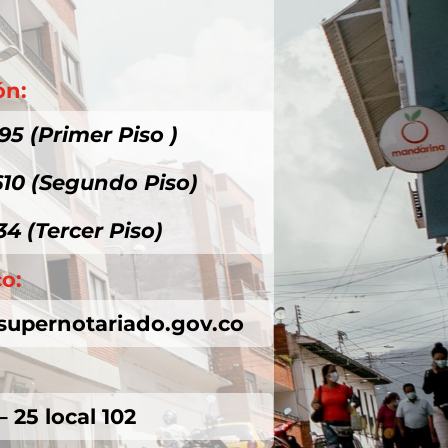
ón:
95 (Primer Piso )
610 (Segundo Piso)
34 (Tercer Piso)
co:
supernotariado.gov.co
– 25 local 102