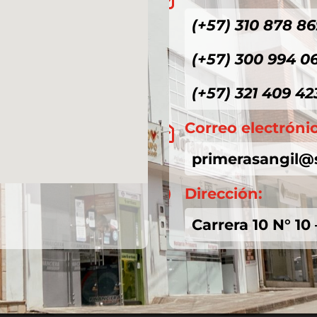
(+57) 310 878 86
(+57) 300 994 0
(+57) 321 409 42
Correo electróni

primerasangil@
Dirección:

Carrera 10 N° 10 