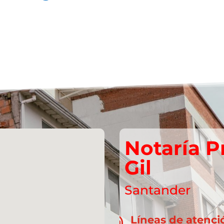
Notaría P
Gil
Santander
Líneas de atenci
