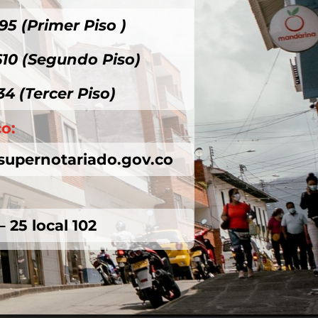
95 (Primer Piso )
610 (Segundo Piso)
34 (Tercer Piso)
co:
supernotariado.gov.co
– 25 local 102