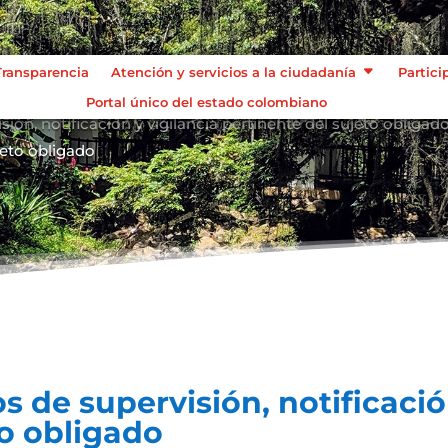
Transparencia
Atención y servicios a la ciudadanía
Partici
Portal único del estado colombiano
ón, notificación y vigilancia pertinente del sujeto obligad
ujeto obligado
 de supervisión, notificación
to obligado