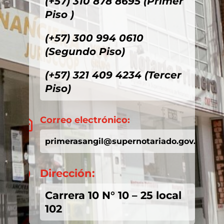
(+57) 310 878 8695 (Primer
Piso )
(+57) 300 994 0610
(Segundo Piso)
(+57) 321 409 4234 (Tercer
Piso)
Correo electrónico:

primerasangil@supernotariado.gov.co
Dirección:

Carrera 10 N° 10 – 25 local
102