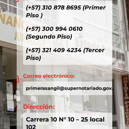
(+57) 310 878 8695 (Primer
Piso )
(+57) 300 994 0610
(Segundo Piso)
(+57) 321 409 4234 (Tercer
Piso)
Correo electrónico:

primerasangil@supernotariado.gov.co
Dirección:

Carrera 10 N° 10 – 25 local
102