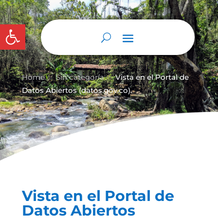
Abrir barra de herramientas
Home
Sin categoría
Vista en el Portal de
9
9
Datos Abiertos (datos.gov.co).
Vista en el Portal de
Datos Abiertos