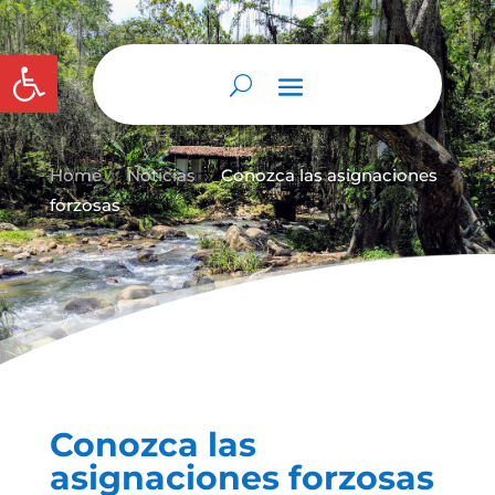
Abrir barra de herramientas
Home
Noticias
Conozca las asignaciones
9
9
forzosas
Conozca las
asignaciones forzosas