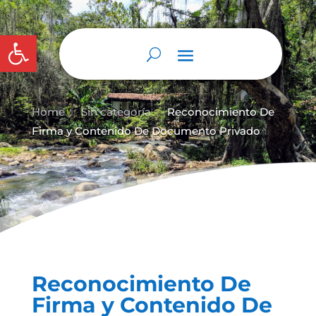
Abrir barra de herramientas
Home
Sin categoría
Reconocimiento De
9
9
Firma y Contenido De Documento Privado
Reconocimiento De
Firma y Contenido De