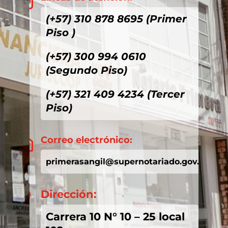

(+57) 310 878 8695 (Primer
Piso )
(+57) 300 994 0610
(Segundo Piso)
(+57) 321 409 4234 (Tercer
Piso)
Correo electrónico:

primerasangil@supernotariado.gov.co
Dirección:

Carrera 10 N° 10 – 25 local