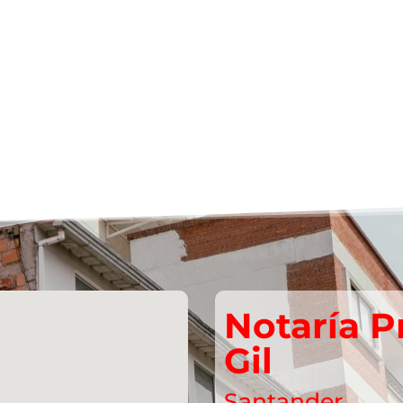
Notaría P
Gil
Santander