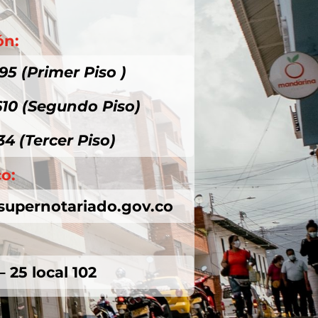
ón:
95 (Primer Piso )
610 (Segundo Piso)
34 (Tercer Piso)
co:
supernotariado.gov.co
– 25 local 102