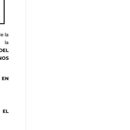
e la
r la
DEL
NOS
 EN
 EL