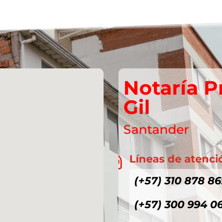
Notaría P
Gil
Santander
Líneas de atenci

(+57) 310 878 86
(+57) 300 994 0