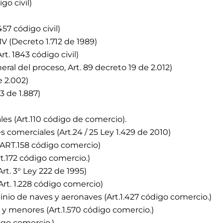
go civil)
57 código civil)
 (Decreto 1.712 de 1989)
. 1843 código civil)
ral del proceso, Art. 89 decreto 19 de 2.012)
e 2.002)
3 de 1.887)
es (Art.110 código de comercio).
 comerciales (Art.24 / 25 Ley 1.429 de 2010)
ART.158 código comercio)
t.172 código comercio.)
rt. 3° Ley 222 de 1995)
Art. 1.228 código comercio)
nio de naves y aeronaves (Art.1.427 código comercio.)
 menores (Art.1.570 código comercio.)
igo comercio.)