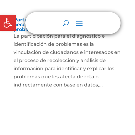
Abrir barra de herramientas
Participación para el diagnóstico de
necesidades e identificación de
problemas.
La participación para el diagnóstico e
identificación de problemas es la
vinculación de ciudadanos e interesados en
el proceso de recolección y análisis de
información para identificar y explicar los
problemas que les afecta directa o
indirectamente con base en datos,...