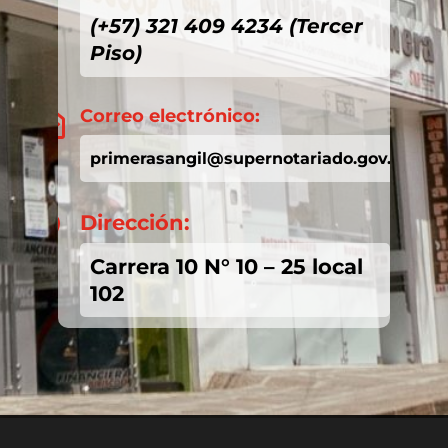
(+57) 321 409 4234 (Tercer
Piso)
Correo electrónico:

primerasangil@supernotariado.gov.co
Dirección:

Carrera 10 N° 10 – 25 local
102