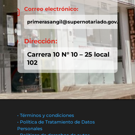
Correo electrónico:

primerasangil@supernotariado.gov.co
Dirección:

Carrera 10 N° 10 – 25 local
102
• Términos y condiciones
• Política de Tratamiento de Datos
Personales