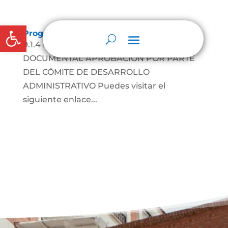
Abrir barra de herramientas
Programa de gestión documental
9.1.4 PROGRAMA DE GESTIÓN
DOCUMENTAL APROBACIÓN POR PARTE
DEL CÓMITE DE DESARROLLO
ADMINISTRATIVO Puedes visitar el
siguiente enlace...