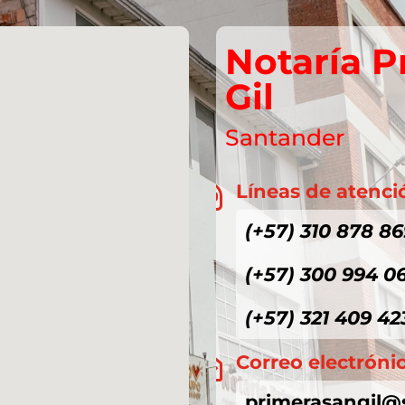
Notaría P
Gil
Santander
Líneas de atenci

(+57) 310 878 86
(+57) 300 994 0
(+57) 321 409 42
Correo electróni

primerasangil@