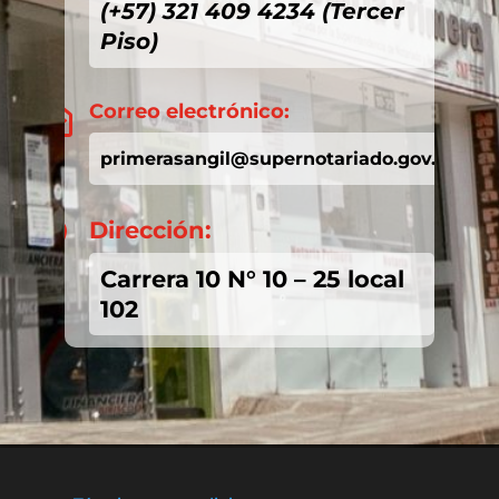
(+57) 321 409 4234 (Tercer
Piso)
Correo electrónico:

primerasangil@supernotariado.gov.co
Dirección:

Carrera 10 N° 10 – 25 local
102