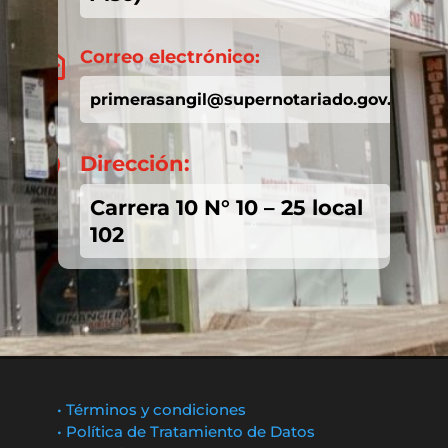
Correo electrónico:

primerasangil@supernotariado.gov.co
Dirección:

Carrera 10 N° 10 – 25 local
102
• Términos y condiciones
• Política de Tratamiento de Datos