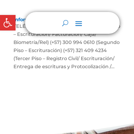
Abrir barra de herramientas
Información De Contacto
TELÉFONOS: (+57) 310 878 8695 (Primer Piso
– Escrituración/ Facturación/ Caja/
Biometría/Rel) (+57) 300 994 0610 (Segundo
Piso – Escrituración) (+57) 321 409 4234
(Tercer Piso – Registro Civil/ Escrituración/
Entrega de escrituras y Protocolización /...